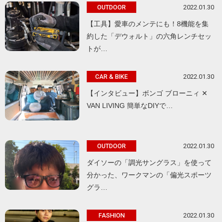
2022.01.30
OUTDOOR
【工具】愛車のメンテにも！8機能を集
約した「デウォルト」の六角レンチセッ
トが…
2022.01.30
CAR & BIKE
【インタビュー】ボンゴ ブローニィ ✕
VAN LIVING 簡単なDIYで…
2022.01.30
OUTDOOR
ダイソーの「調光サングラス」を使って
分かった、ワークマンの「偏光スポーツ
グラ…
2022.01.30
FASHION