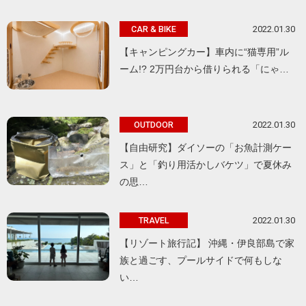
2022.01.30
CAR & BIKE
【キャンピングカー】車内に“猫専用”ル
ーム!? 2万円台から借りられる「にゃ…
2022.01.30
OUTDOOR
【自由研究】ダイソーの「お魚計測ケー
ス」と「釣り用活かしバケツ」で夏休み
の思…
2022.01.30
TRAVEL
【リゾート旅行記】 沖縄・伊良部島で家
族と過ごす、プールサイドで何もしな
い…