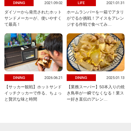
2021.09.02
2021.01.31
DINING
LIFE
ダイソーから発売されたホット
ホームランバーを一箱でアタリ
サンドメーカーが、使いやすく
がでるか挑戦！アイスをアレン
て最高！
ジする作戦で食べてみ…
2026.06.21
2025.01.13
DINING
DINING
【サッカー観戦】ホットサンド
【業務スーパー】50本入りの焼
イッチクッカーで作る、ちょっ
き鳥串が一瞬でなくなる！業ス
と贅沢な味と時間
ー好き直伝のアレン…