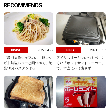
RECOMMENDS
2022.04.27
2021.10.17
DINING
DINING
【鳥羽周作シェフのお手軽レシ
アイリスオーヤマのハミ出しに
ピ】無塩バターと麺つゆで、絶
くい「ホットサンドメーカー」
品10分パスタを作っ…
で、本当にハミ出さず…