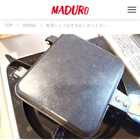
TOP
/
DINING
/
鳥羽シェフおすすめ！ホットサン…