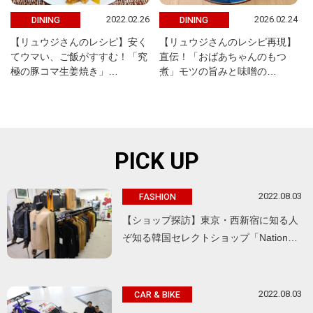
2022.02.26
2026.02.24
DINING
DINING
【リュウジさんのレシピ】安く
【リュウジさんのレシピ再現】
てウマい、ご飯がすすむ！「究
直伝！「おばあちゃんのもつ
極の豚コマ生姜焼き」…
煮」モツの旨みと味噌の…
PICK UP
2022.08.03
FASHION
【ショップ探訪】東京・西新宿に知る人
ぞ知る韓国セレクトショップ「Nation…
2022.08.03
CAR & BIKE