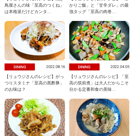
鳥屋さんの味「至高のつくね」
かりご飯」と「甘辛ダレ」の最
は本格派だけどカンタ…
強タッグ「至高の肉巻…
2022.08.16
2022.04.05
DINING
DINING
【リュウジさんのレシピ】がっ
【リュウジさんのレシピ】「至
つりスタミナ「至高の黒酢豚」
高の筑前煮」は大人だからこそ
のお味は？
分かる定番和食の美味…