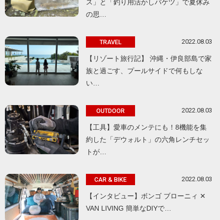
ス」と「釣り用活かしバケツ」で夏休み
の思…
2022.08.03
TRAVEL
【リゾート旅行記】 沖縄・伊良部島で家
族と過ごす、プールサイドで何もしな
い…
2022.08.03
OUTDOOR
【工具】愛車のメンテにも！8機能を集
約した「デウォルト」の六角レンチセッ
トが…
2022.08.03
CAR & BIKE
【インタビュー】ボンゴ ブローニィ ✕
VAN LIVING 簡単なDIYで…