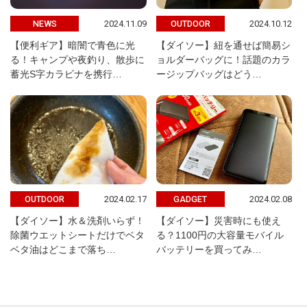
2024.11.09
2024.10.12
NEWS
OUTDOOR
【便利ギア】暗闇で青色に光
【ダイソー】紐を通せば簡易シ
る！キャンプや夜釣り、散歩に
ョルダーバッグに！話題のカラ
蓄光S字カラビナを携行…
ージップバッグはどう…
2024.02.17
2024.02.08
OUTDOOR
GADGET
【ダイソー】水＆洗剤いらず！
【ダイソー】災害時にも使え
除菌ウエットシートだけでベタ
る？1100円の大容量モバイル
ベタ油はどこまで落ち…
バッテリーを買ってみ…