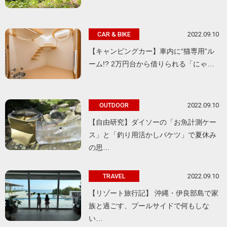
2022.09.10
CAR & BIKE
【キャンピングカー】車内に“猫専用”ル
ーム!? 2万円台から借りられる「にゃ…
2022.09.10
OUTDOOR
【自由研究】ダイソーの「お魚計測ケー
ス」と「釣り用活かしバケツ」で夏休み
の思…
2022.09.10
TRAVEL
【リゾート旅行記】 沖縄・伊良部島で家
族と過ごす、プールサイドで何もしな
い…