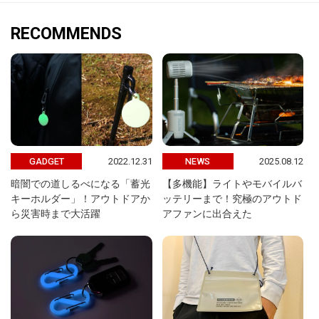
RECOMMENDS
2022.12.31
2025.08.12
GADGET
NEWS
暗闇での道しるべになる「蓄光
【多機能】ライトやモバイルバ
キーホルダー」！アウトドアか
ッテリーまで！究極のアウトド
ら災害時まで大活躍
アファンに出合えた