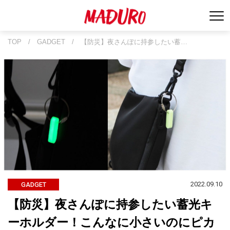
TOP
/
GADGET
/
【防災】夜さんぽに持参したい蓄…
2022.09.10
GADGET
【防災】夜さんぽに持参したい蓄光キ
ーホルダー！こんなに小さいのにピカ