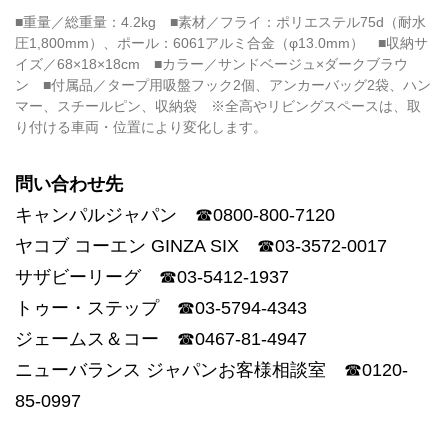
■重量／総重量：4.2kg ■素材／フライ：ポリエステル75d（耐水
圧1,800mm）、ポール：6061アルミ合金（φ13.0mm） ■収納サ
イズ／68×18×18cm ■カラー／サンドベージュ×ダークブラウ
ン ■付属品／タープ用吸盤フック2個、アンカーバッグ2袋、ハン
マー、スチールピン、収納袋 ※全高やリビングスペースは、取
り付ける車両・位置により変化します。
問い合わせ先
キャンパルジャパン ☎0800-800-7120
ヤコブ コーエン GINZA SIX ☎03-3572-0017
サザビーリーグ ☎03-5412-1937
トゥー・ステップ ☎03-5794-4343
ジェームス＆コー ☎0467-81-4947
ニューバランス ジャパンお客様相談室 ☎0120-
85-0997