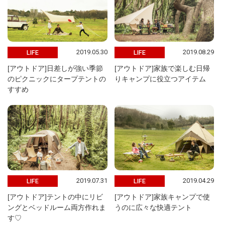
2019.05.30
2019.08.29
LIFE
LIFE
[アウトドア]日差しが強い季節
[アウトドア]家族で楽しむ日帰
のピクニックにタープテントの
りキャンプに役立つアイテム
すすめ
2019.07.31
2019.04.29
LIFE
LIFE
[アウトドア]テントの中にリビ
[アウトドア]家族キャンプで使
ングとベッドルーム両方作れま
うのに広々な快適テント
す♡