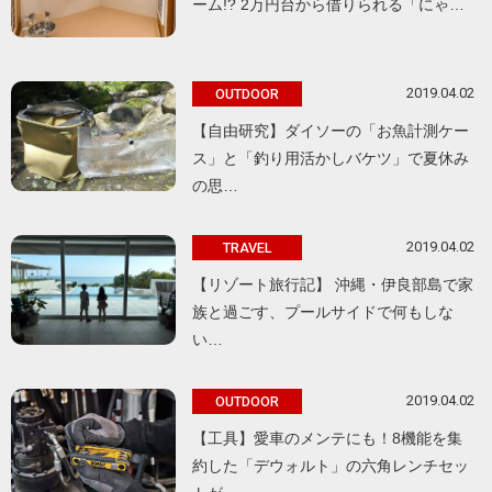
ーム!? 2万円台から借りられる「にゃ…
2019.04.02
OUTDOOR
【自由研究】ダイソーの「お魚計測ケー
ス」と「釣り用活かしバケツ」で夏休み
の思…
2019.04.02
TRAVEL
【リゾート旅行記】 沖縄・伊良部島で家
族と過ごす、プールサイドで何もしな
い…
2019.04.02
OUTDOOR
【工具】愛車のメンテにも！8機能を集
約した「デウォルト」の六角レンチセッ