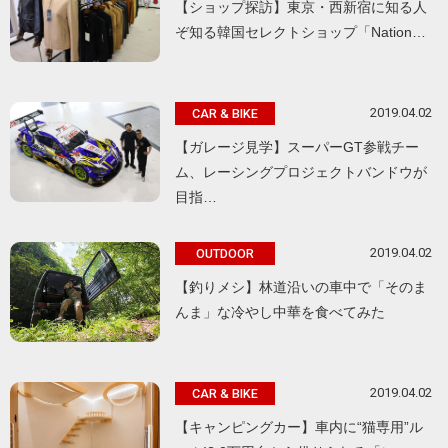
【ショップ探訪】東京・西新宿に知る人
ぞ知る韓国セレクトショップ「Nation…
2019.04.02
CAR & BIKE
【ガレージ見学】スーパーGT参戦チー
ム、レーシングプロジェクトバンドウが
目指…
2019.04.02
OUTDOOR
【釣りメシ】林道沿いの車中で「そのま
んま」な冷やし中華を食べてみた
2019.04.02
CAR & BIKE
【キャンピングカー】車内に“猫専用”ル