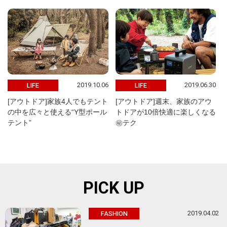
2019.10.06
2019.06.30
LIFE
LIFE
[アウトドア]家族4人でもテント
[アウトドア]週末、家族のアウ
の中を広々と使える“Y型ポール
トドアが10倍快適に楽しくなる
テント”
㊙テク
PICK UP
2019.04.02
FASHION