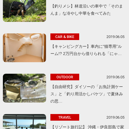
【釣りメシ】林道沿いの車中で「そのま
んま」な冷やし中華を食べてみた
2019.06.05
CAR & BIKE
【キャンピングカー】車内に“猫専用”ル
ーム!? 2万円台から借りられる「にゃ…
2019.06.05
OUTDOOR
【自由研究】ダイソーの「お魚計測ケー
ス」と「釣り用活かしバケツ」で夏休み
の思…
2019.06.05
TRAVEL
【リゾート旅行記】 沖縄・伊良部島で家