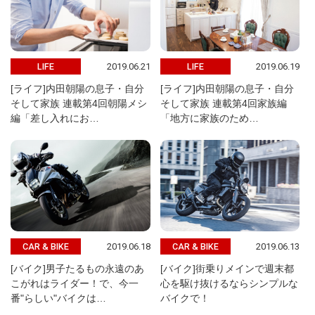
2019.06.21
2019.06.19
LIFE
LIFE
[ライフ]内田朝陽の息子・自分
[ライフ]内田朝陽の息子・自分
そして家族 連載第4回朝陽メシ
そして家族 連載第4回家族編
編「差し入れにお…
「地方に家族のため…
2019.06.18
2019.06.13
CAR & BIKE
CAR & BIKE
[バイク]男子たるもの永遠のあ
[バイク]街乗りメインで週末都
こがれはライダー！で、今一
心を駆け抜けるならシンプルな
番"らしい"バイクは…
バイクで！