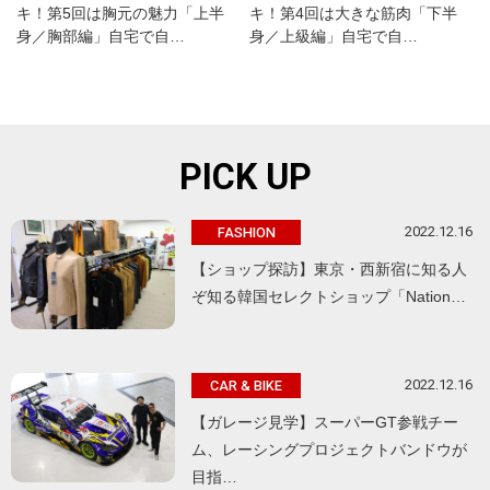
キ！第5回は胸元の魅力「上半
キ！第4回は大きな筋肉「下半
身／胸部編」自宅で自…
身／上級編」自宅で自…
PICK UP
2022.12.16
FASHION
【ショップ探訪】東京・西新宿に知る人
ぞ知る韓国セレクトショップ「Nation…
2022.12.16
CAR & BIKE
【ガレージ見学】スーパーGT参戦チー
ム、レーシングプロジェクトバンドウが
目指…