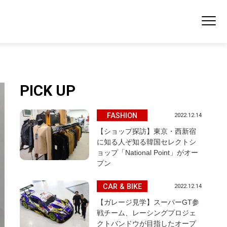
PICK UP
FASHION
2022.12.14
【ショップ探訪】東京・西新宿
に知る人ぞ知る韓国セレクトシ
ョップ「National Point」がオー
プン
CAR & BIKE
2022.12.14
【ガレージ見学】スーパーGT参
戦チーム、レーシングプロジェ
クトバンドウが目指したオープ