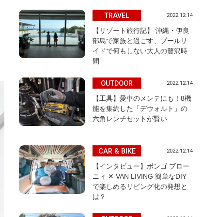
TRAVEL
2022.12.14
【リゾート旅行記】 沖縄・伊良
部島で家族と過ごす、プールサ
イドで何もしない大人の贅沢時
間
OUTDOOR
2022.12.14
【工具】愛車のメンテにも！8機
能を集約した「デウォルト」の
六角レンチセットが賢い
CAR & BIKE
2022.12.14
【インタビュー】ボンゴ ブロー
ニィ ✕ VAN LIVING 簡単なDIY
で楽しめるリビング化の発想と
は？