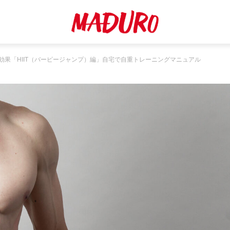
効果「HIIT（バーピージャンプ）編」自宅で自重トレーニングマニュアル