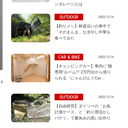
ンガレージとは
OUTDOOR
2022.12.14
【釣りメシ】林道沿いの車中で
「そのまんま」な冷やし中華を
食べてみた
CAR & BIKE
2022.12.14
【キャンピングカー】車内に“猫
専用”ルーム!? 2万円台から借り
られる「にゃんぴんぐCar」
14
OUTDOOR
2022.12.14
【自由研究】ダイソーの「お魚
計測ケース」と「釣り用活かし
バケツ」で夏休みの思い出作り