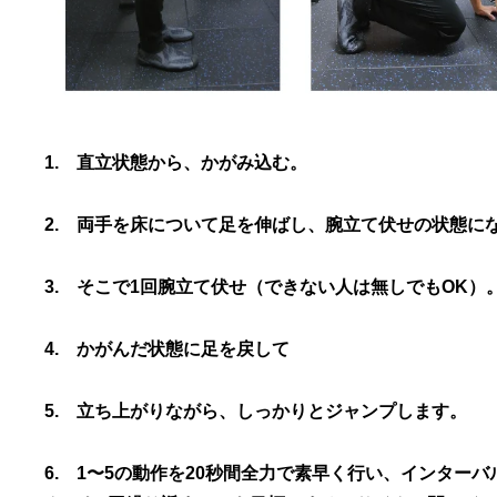
1. 直立状態から、かがみ込む。
2. 両手を床について足を伸ばし、腕立て伏せの状態に
3. そこで1回腕立て伏せ（できない人は無しでもOK）
4. かがんだ状態に足を戻して
5. 立ち上がりながら、しっかりとジャンプします。
6. 1〜5の動作を20秒間全力で素早く行い、インター