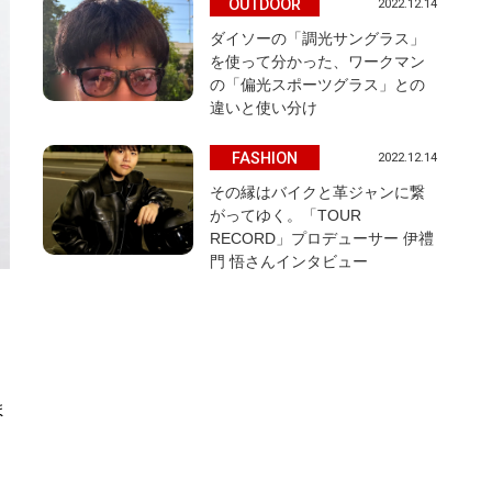
OUTDOOR
2022.12.14
ダイソーの「調光サングラス」
を使って分かった、ワークマン
の「偏光スポーツグラス」との
違いと使い分け
FASHION
2022.12.14
その縁はバイクと革ジャンに繋
がってゆく。「TOUR
RECORD」プロデューサー 伊禮
門 悟さんインタビュー
ま