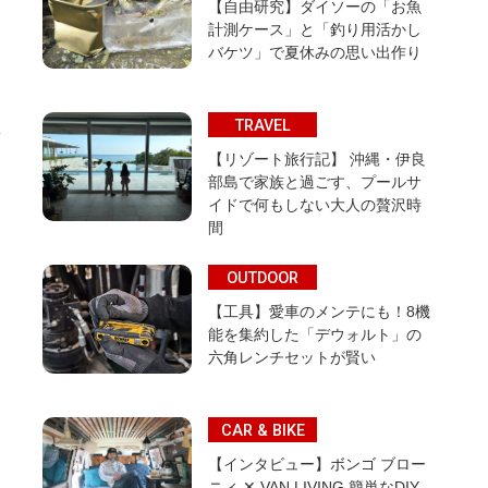
【自由研究】ダイソーの「お魚
計測ケース」と「釣り用活かし
バケツ」で夏休みの思い出作り
TRAVEL
【リゾート旅行記】 沖縄・伊良
部島で家族と過ごす、プールサ
イドで何もしない大人の贅沢時
間
OUTDOOR
【工具】愛車のメンテにも！8機
能を集約した「デウォルト」の
六角レンチセットが賢い
CAR & BIKE
【インタビュー】ボンゴ ブロー
ニィ ✕ VAN LIVING 簡単なDIY