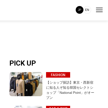
JP
EN
PICK UP
FASHION
【ショップ探訪】東京・西新宿
に知る人ぞ知る韓国セレクトシ
ョップ「National Point」がオー
プン