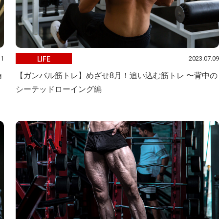
11
2023.07.09
LIFE
角
【ガンバル筋トレ】めざせ8月！追い込む筋トレ 〜背中の
シーテッドローイング編