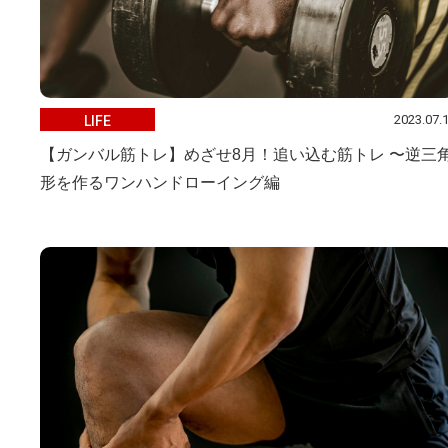
2023.07.
LIFE
【ガンバル筋トレ】めざせ8月！追い込む筋トレ 〜逆三
形を作るワンハンドローイング編