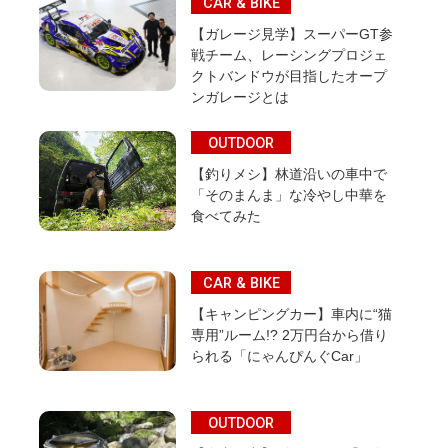
CAR & BIKE
【ガレージ見学】スーパーGT参
戦チーム、レーシングプロジェ
クトバンドウが目指したオープ
ンガレージとは
OUTDOOR
【釣りメシ】林道沿いの車中で
「そのまんま」な冷やし中華を
食べてみた
CAR & BIKE
【キャンピングカー】車内に“猫
専用”ルーム!? 2万円台から借り
られる「にゃんぴんぐCar」
OUTDOOR