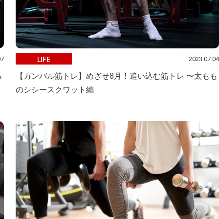
07
2023.07.04
LIFE
ら
【ガンバル筋トレ】めざせ8月！追い込む筋トレ 〜太もも
のシシースクワット編