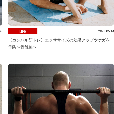
16
2023.06.14
LIFE
正
【ガンバル筋トレ】エクササイズの効果アップやケガを
予防〜骨盤編〜