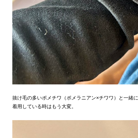
抜け毛の多いポメチワ（ポメラニアン×チワワ）と一緒
着用している時はもう大変。