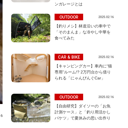
ンガレージとは
OUTDOOR
2025.02.16
【釣りメシ】林道沿いの車中で
「そのまんま」な冷やし中華を
食べてみた
CAR & BIKE
2025.02.16
【キャンピングカー】車内に“猫
専用”ルーム!? 2万円台から借り
られる「にゃんぴんぐCar」
OUTDOOR
2025.02.16
【自由研究】ダイソーの「お魚
計測ケース」と「釣り用活かし
16
バケツ」で夏休みの思い出作り