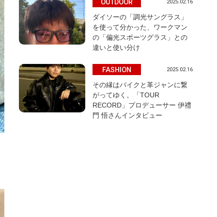
OUTDOOR
2025.02.16
ダイソーの「調光サングラス」
を使って分かった、ワークマン
の「偏光スポーツグラス」との
違いと使い分け
FASHION
2025.02.16
その縁はバイクと革ジャンに繋
がってゆく。「TOUR
RECORD」プロデューサー 伊禮
門 悟さんインタビュー
を