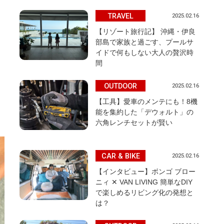
TRAVEL
2025.02.16
【リゾート旅行記】 沖縄・伊良
部島で家族と過ごす、プールサ
イドで何もしない大人の贅沢時
。
間
OUTDOOR
2025.02.16
【工具】愛車のメンテにも！8機
能を集約した「デウォルト」の
六角レンチセットが賢い
CAR & BIKE
2025.02.16
【インタビュー】ボンゴ ブロー
ニィ ✕ VAN LIVING 簡単なDIY
で楽しめるリビング化の発想と
は？