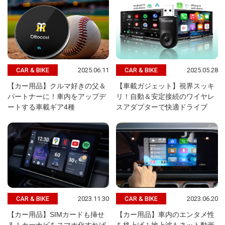
2025.06.11
2025.05.28
CAR & BIKE
CAR & BIKE
【カー用品】クルマ好きの父＆
【車載ガジェット】視界スッキ
パートナーに！車内をアップデ
リ！自動＆安定接続のワイヤレ
ートする車載ギア4種
スアダプターで快適ドライブ
2023.11.30
2023.06.20
CAR & BIKE
CAR & BIKE
【カー用品】SIMカードも挿せ
【カー用品】車内のエンタメ性