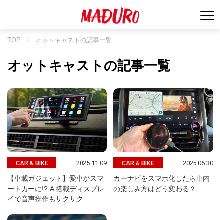
TOP
/
オットキャストの記事一覧
オットキャストの記事一覧
2025.11.09
2025.06.30
CAR & BIKE
CAR & BIKE
【車載ガジェット】愛車がスマ
カーナビをスマホ化したら車内
ートカーに!? AI搭載ディスプレ
の楽しみ方はどう変わる？
イで音声操作もサクサク