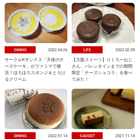
2022.04.26
2022.02.09
DINING
LIFE
サークルKサンクス「天使のチ
【大阪スイーツ】りくろーおじ
ーズケーキ」がファミマで復
さん、バレンタインまでの期間
活！ほろほろスポンジ＆とろけ
限定「チーズショコラ」を食べ
るクリーム
てみた！
2022.01.14
2021.11.14
DINING
GADGET