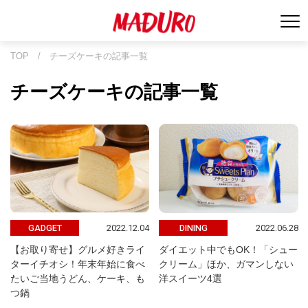
TOP
/
チーズケーキの記事一覧
チーズケーキの記事一覧
2022.12.04
2022.06.28
GADGET
DINING
【お取り寄せ】グルメ好きライ
ダイエット中でもOK！「シュー
ターイチオシ！年末年始に食べ
クリーム」ほか、ガマンしない
たいご当地うどん、ケーキ、も
洋スイーツ4選
つ鍋