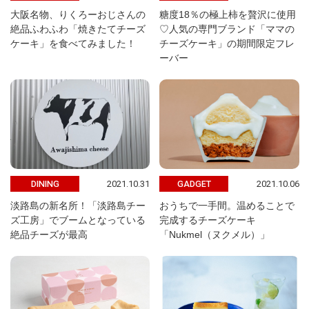
大阪名物、りくろーおじさんの
糖度18％の極上柿を贅沢に使用
絶品ふわふわ「焼きたてチーズ
♡人気の専門ブランド「ママの
ケーキ」を食べてみました！
チーズケーキ」の期間限定フレ
ーバー
2021.10.31
2021.10.06
DINING
GADGET
淡路島の新名所！「淡路島チー
おうちで一手間。温めることで
ズ工房」でブームとなっている
完成するチーズケーキ
絶品チーズが最高
「Nukmel（ヌクメル）」