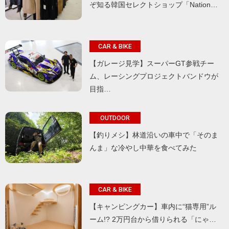
ぞ知る韓国セレクトショップ「Nation…
CAR & BIKE
【ガレージ見学】スーパーGT参戦チー
ム、レーシングプロジェクトバンドウが
目指…
OUTDOOR
【釣りメシ】林道沿いの車中で「そのま
んま」な冷やし中華を食べてみた
CAR & BIKE
【キャンピングカー】車内に“猫専用”ル
ーム!? 2万円台から借りられる「にゃ…