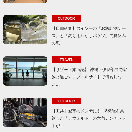
OUTDOOR
【自由研究】ダイソーの「お魚計測ケー
ス」と「釣り用活かしバケツ」で夏休み
の思…
TRAVEL
【リゾート旅行記】 沖縄・伊良部島で家
族と過ごす、プールサイドで何もしな
い…
OUTDOOR
【工具】愛車のメンテにも！8機能を集
約した「デウォルト」の六角レンチセッ
トが…