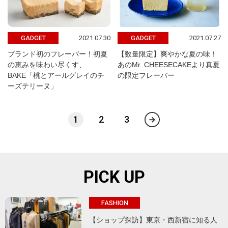
2021.07.30
2021.07.27
GADGET
GADGET
ブランド初のフレーバー！初夏
【数量限定】爽やかな夏の味！
の恵みを味わい尽くす、
あのMr. CHEESECAKEより真夏
BAKE「桃とアールグレイのチ
の限定フレーバー
ーズテリーヌ」
1
2
3
PICK UP
FASHION
【ショップ探訪】東京・西新宿に知る人