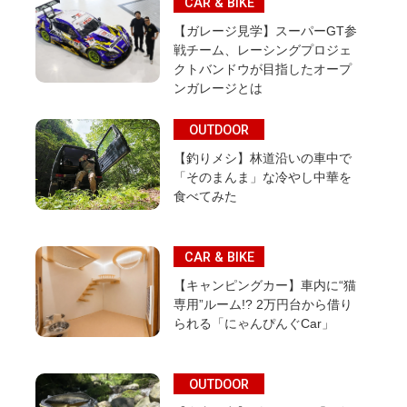
CAR & BIKE
【ガレージ見学】スーパーGT参
戦チーム、レーシングプロジェ
クトバンドウが目指したオープ
ンガレージとは
OUTDOOR
【釣りメシ】林道沿いの車中で
「そのまんま」な冷やし中華を
食べてみた
CAR & BIKE
【キャンピングカー】車内に“猫
専用”ルーム!? 2万円台から借り
られる「にゃんぴんぐCar」
OUTDOOR