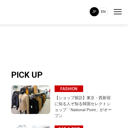
JP
EN
PICK UP
FASHION
【ショップ探訪】東京・西新宿
に知る人ぞ知る韓国セレクトシ
ョップ「National Point」がオー
プン