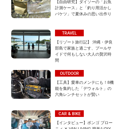
【自由研究】ダイソーの「お魚
計測ケース」と「釣り用活かし
バケツ」で夏休みの思い出作り
TRAVEL
【リゾート旅行記】 沖縄・伊良
部島で家族と過ごす、プールサ
イドで何もしない大人の贅沢時
間
OUTDOOR
【工具】愛車のメンテにも！8機
能を集約した「デウォルト」の
六角レンチセットが賢い
CAR & BIKE
【インタビュー】ボンゴ ブロー
ニィ ✕ VAN LIVING 簡単なDIY