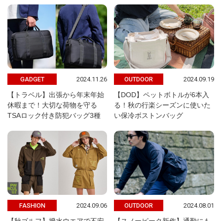
2024.11.26
2024.09.19
GADGET
OUTDOOR
【トラベル】出張から年末年始
【DOD】ペットボトルが6本入
休暇まで！大切な荷物を守る
る！秋の行楽シーズンに使いた
TSAロック付き防犯バッグ3種
い保冷ボストンバッグ
2024.09.06
2024.08.01
FASHION
OUTDOOR