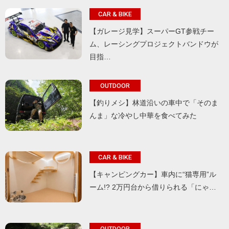
CAR & BIKE
【ガレージ見学】スーパーGT参戦チー
ム、レーシングプロジェクトバンドウが
目指…
OUTDOOR
【釣りメシ】林道沿いの車中で「そのま
んま」な冷やし中華を食べてみた
CAR & BIKE
【キャンピングカー】車内に“猫専用”ル
ーム!? 2万円台から借りられる「にゃ…
OUTDOOR