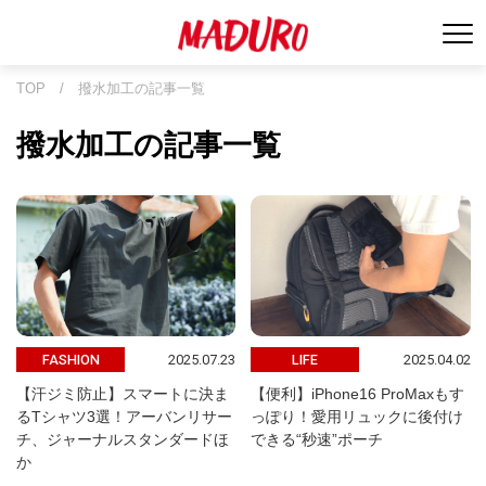
TOP
/
撥水加工の記事一覧
撥水加工の記事一覧
2025.07.23
2025.04.02
FASHION
LIFE
【汗ジミ防止】スマートに決ま
【便利】iPhone16 ProMaxもす
るTシャツ3選！アーバンリサー
っぽり！愛用リュックに後付け
チ、ジャーナルスタンダードほ
できる“秒速”ポーチ
か