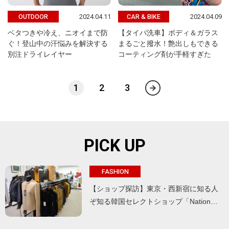
2024.04.11
2024.04.09
OUTDOOR
CAR & BIKE
ベタつきや冷え、ニオイまで防
【タイパ洗車】ボディ＆ガラス
ぐ！登山中の汗悩みを解決する
まるごと撥水！艶出しもできる
別注ドライレイヤー
コーティング剤が手軽すぎた
1
2
3
PICK UP
FASHION
【ショップ探訪】東京・西新宿に知る人
ぞ知る韓国セレクトショップ「Nation…