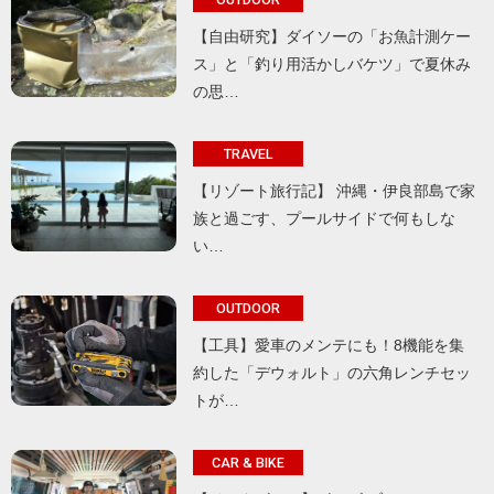
【自由研究】ダイソーの「お魚計測ケー
ス」と「釣り用活かしバケツ」で夏休み
の思…
TRAVEL
【リゾート旅行記】 沖縄・伊良部島で家
族と過ごす、プールサイドで何もしな
い…
OUTDOOR
【工具】愛車のメンテにも！8機能を集
約した「デウォルト」の六角レンチセッ
トが…
CAR & BIKE