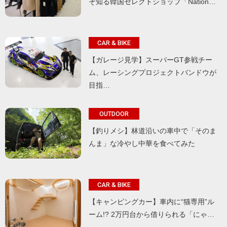
ぞ知る韓国セレクトショップ「Nation…
CAR & BIKE
【ガレージ見学】スーパーGT参戦チー
ム、レーシングプロジェクトバンドウが
目指…
OUTDOOR
【釣りメシ】林道沿いの車中で「そのま
んま」な冷やし中華を食べてみた
CAR & BIKE
【キャンピングカー】車内に“猫専用”ル
ーム!? 2万円台から借りられる「にゃ…