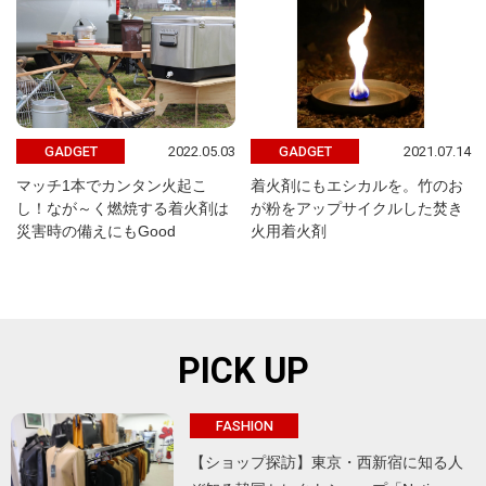
2022.05.03
2021.07.14
GADGET
GADGET
マッチ1本でカンタン火起こ
着火剤にもエシカルを。竹のお
し！なが～く燃焼する着火剤は
が粉をアップサイクルした焚き
災害時の備えにもGood
火用着火剤
PICK UP
FASHION
【ショップ探訪】東京・西新宿に知る人