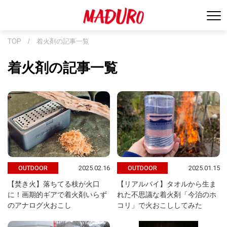
TOP
/
着火剤の記事一覧
着火剤の記事一覧
2025.02.16
2025.01.15
OUTDOOR
OUTDOOR
【焚き火】落ちてる枝が火口
【リアルバイ】タオルから生ま
に！画期的ギアで着火剤いらず
れた不思議な着火剤「今治のホ
のアナログ火おこし
コリ」で火おこししてみた