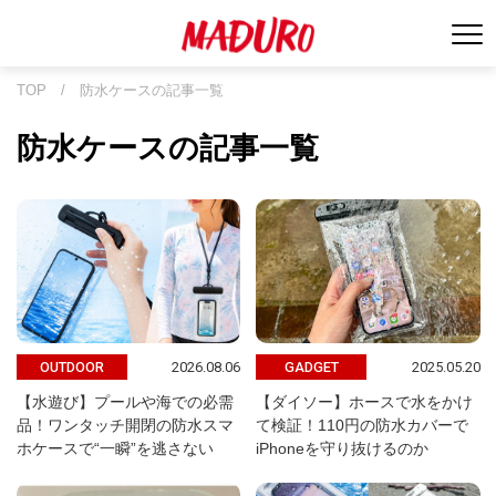
TOP
/
防水ケースの記事一覧
防水ケースの記事一覧
2026.08.06
2025.05.20
OUTDOOR
GADGET
【水遊び】プールや海での必需
【ダイソー】ホースで水をかけ
品！ワンタッチ開閉の防水スマ
て検証！110円の防水カバーで
ホケースで“一瞬”を逃さない
iPhoneを守り抜けるのか