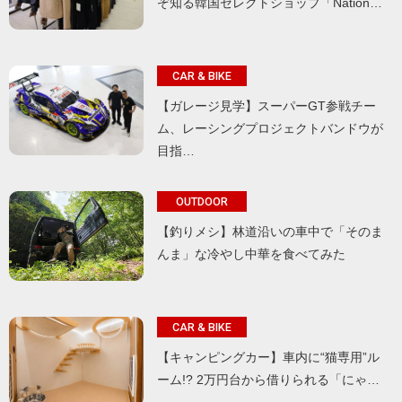
ぞ知る韓国セレクトショップ「Nation…
CAR & BIKE
【ガレージ見学】スーパーGT参戦チー
ム、レーシングプロジェクトバンドウが
目指…
OUTDOOR
【釣りメシ】林道沿いの車中で「そのま
んま」な冷やし中華を食べてみた
CAR & BIKE
【キャンピングカー】車内に“猫専用”ル
ーム!? 2万円台から借りられる「にゃ…