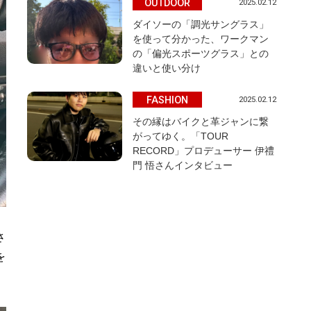
OUTDOOR
2025.02.12
ダイソーの「調光サングラス」
を使って分かった、ワークマン
の「偏光スポーツグラス」との
違いと使い分け
FASHION
2025.02.12
その縁はバイクと革ジャンに繋
がってゆく。「TOUR
RECORD」プロデューサー 伊禮
門 悟さんインタビュー
さ
を