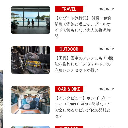
TRAVEL
2025.02.12
【リゾート旅行記】 沖縄・伊良
部島で家族と過ごす、プールサ
イドで何もしない大人の贅沢時
間
OUTDOOR
2025.02.12
【工具】愛車のメンテにも！8機
能を集約した「デウォルト」の
六角レンチセットが賢い
CAR & BIKE
2025.02.12
【インタビュー】ボンゴ ブロー
ニィ ✕ VAN LIVING 簡単なDIY
で楽しめるリビング化の発想と
は？