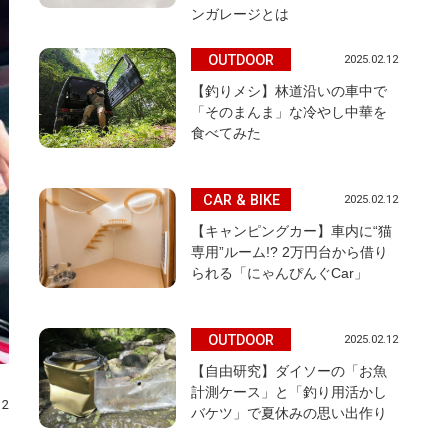
ンガレージとは
OUTDOOR
2025.02.12
【釣りメシ】林道沿いの車中で
「そのまんま」な冷やし中華を
食べてみた
CAR & BIKE
2025.02.12
【キャンピングカー】車内に“猫
専用”ルーム!? 2万円台から借り
られる「にゃんぴんぐCar」
OUTDOOR
2025.02.12
【自由研究】ダイソーの「お魚
計測ケース」と「釣り用活かし
12
バケツ」で夏休みの思い出作り
」