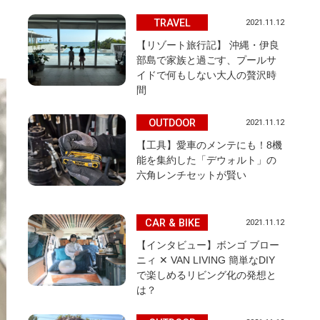
TRAVEL
2021.11.12
【リゾート旅行記】 沖縄・伊良
部島で家族と過ごす、プールサ
イドで何もしない大人の贅沢時
間
OUTDOOR
2021.11.12
【工具】愛車のメンテにも！8機
能を集約した「デウォルト」の
六角レンチセットが賢い
CAR & BIKE
2021.11.12
【インタビュー】ボンゴ ブロー
ニィ ✕ VAN LIVING 簡単なDIY
で楽しめるリビング化の発想と
は？