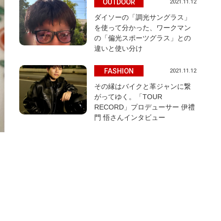
OUTDOOR
2021.11.12
ダイソーの「調光サングラス」
を使って分かった、ワークマン
の「偏光スポーツグラス」との
違いと使い分け
FASHION
2021.11.12
その縁はバイクと革ジャンに繋
がってゆく。「TOUR
RECORD」プロデューサー 伊禮
門 悟さんインタビュー
ウ
。