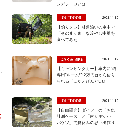
ンガレージとは
OUTDOOR
2021.11.12
【釣りメシ】林道沿いの車中で
「そのまんま」な冷やし中華を
食べてみた
CAR & BIKE
2021.11.12
【キャンピングカー】車内に“猫
12
専用”ルーム!? 2万円台から借り
られる「にゃんぴんぐCar」
OUTDOOR
2021.11.12
【自由研究】ダイソーの「お魚
く
計測ケース」と「釣り用活かし
バケツ」で夏休みの思い出作り
必