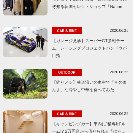
ぞ知る韓国セレクトショップ「Nation…
2020.06.25
CAR & BIKE
【ガレージ見学】スーパーGT参戦チー
ム、レーシングプロジェクトバンドウが
目指…
2020.06.25
OUTDOOR
【釣りメシ】林道沿いの車中で「そのま
んま」な冷やし中華を食べてみた
2020.06.25
CAR & BIKE
【キャンピングカー】車内に“猫専用”ル
ーム!? 2万円台から借りられる「にゃ…