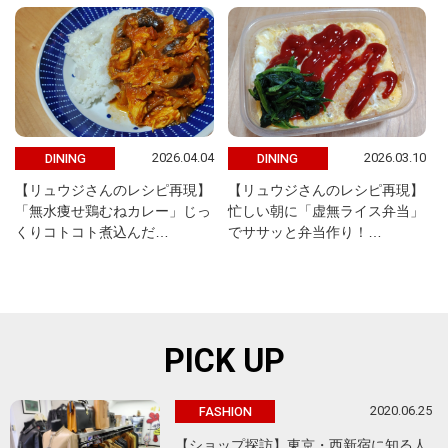
2026.04.04
2026.03.10
DINING
DINING
【リュウジさんのレシピ再現】
【リュウジさんのレシピ再現】
「無水痩せ鶏むねカレー」じっ
忙しい朝に「虚無ライス弁当」
くりコトコト煮込んだ…
でササッと弁当作り！…
PICK UP
2020.06.25
FASHION
【ショップ探訪】東京・西新宿に知る人