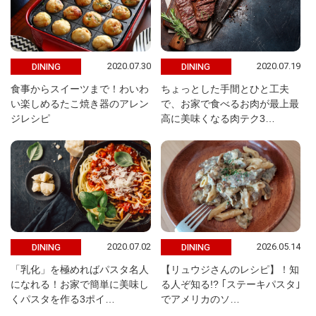
2020.07.30
2020.07.19
DINING
DINING
食事からスイーツまで！わいわ
ちょっとした手間とひと工夫
い楽しめるたこ焼き器のアレン
で、お家で食べるお肉が最上最
ジレシピ
高に美味くなる肉テク3…
2020.07.02
2026.05.14
DINING
DINING
「乳化」を極めればパスタ名人
【リュウジさんのレシピ】！知
になれる！お家で簡単に美味し
る人ぞ知る!? ｢ステーキパスタ｣
くパスタを作る3ポイ…
でアメリカのソ…