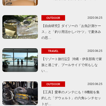
2020.06.25
OUTDOOR
【自由研究】ダイソーの「お魚計測ケー
ス」と「釣り用活かしバケツ」で夏休み
の思…
2020.06.25
TRAVEL
【リゾート旅行記】 沖縄・伊良部島で家
族と過ごす、プールサイドで何もしな
い…
2020.06.25
OUTDOOR
【工具】愛車のメンテにも！8機能を集
約した「デウォルト」の六角レンチセッ
トが…