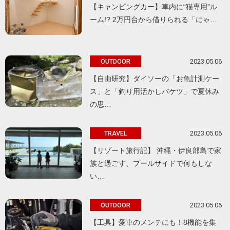
【キャンピングカー】車内に“猫専用”ル
ーム!? 2万円台から借りられる「にゃ…
2023.05.06
OUTDOOR
【自由研究】ダイソーの「お魚計測ケー
ス」と「釣り用活かしバケツ」で夏休み
の思…
2023.05.06
TRAVEL
【リゾート旅行記】 沖縄・伊良部島で家
族と過ごす、プールサイドで何もしな
い…
2023.05.06
OUTDOOR
【工具】愛車のメンテにも！8機能を集