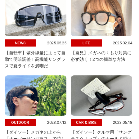
2025.05.25
2025.02.04
NEWS
LIFE
【自転車】紫外線量によって自
【発見】メガネのくもり対策に
動で明暗調整！高機能サングラ
必ず効く！2つの簡単な方法
スで夏ライドを満喫だ
2023.07.12
2023.06.18
OUTDOOR
CAR & BIKE
【ダイソー】メガネの上から
【ダイソー】クルマ用「サング
「オーバーサングラス」で眩し
ラスクリップ」のホールド感は