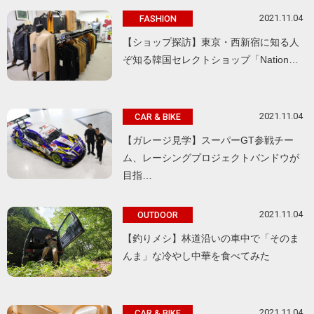
2021.11.04
FASHION
【ショップ探訪】東京・西新宿に知る人
ぞ知る韓国セレクトショップ「Nation…
2021.11.04
CAR & BIKE
【ガレージ見学】スーパーGT参戦チー
ム、レーシングプロジェクトバンドウが
目指…
2021.11.04
OUTDOOR
【釣りメシ】林道沿いの車中で「そのま
んま」な冷やし中華を食べてみた
2021.11.04
CAR & BIKE