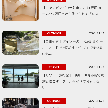
【キャンピングカー】車内に“猫専用”ル
ーム!? 2万円台から借りられる「にゃ…
2021.11.04
OUTDOOR
【自由研究】ダイソーの「お魚計測ケー
ス」と「釣り用活かしバケツ」で夏休み
の思…
2021.11.04
TRAVEL
【リゾート旅行記】 沖縄・伊良部島で家
族と過ごす、プールサイドで何もしな
い…
2021.11.04
OUTDOOR