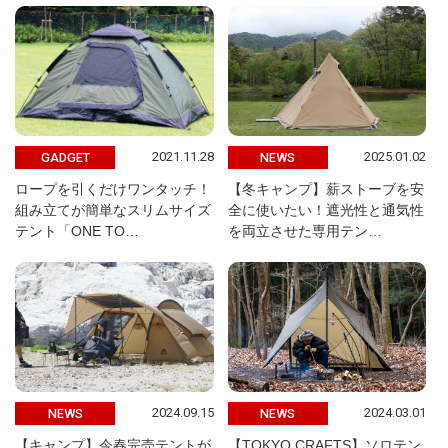
2021.11.28
2025.01.02
GADGET
NEWS
ロープを引くだけワンタッチ！
【冬キャンプ】薪ストーブを安
組み立てが簡単なスリムサイズ
全に使いたい！遮光性と通気性
テント「ONE TO…
を両立させた専用テン…
2024.09.15
2024.03.01
NEWS
NEWS
【キャンプ】今春完売テントが
【TOKYO CRAFTS】ソロテン