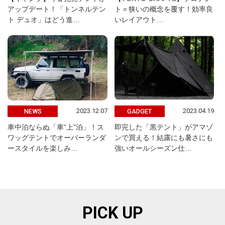
アップデート！「トンネルテン
ト＝狭いの概念を覆す！効率良
ト デュオ」はどう進…
いレイアウト…
2023.12.07
2023.04.19
NEWS
GADGET
車中泊ならぬ「車“上”泊」！ス
即完した「黒テント」がアマゾ
ワッグテントでオーバーランダ
ンで買える！結露にも暑さにも
ースタイルを楽しみ…
強いオールシーズン仕…
PICK UP