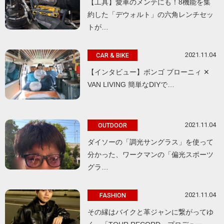
【工具】愛車のメンテにも！8機能を集
約した「デウォルト」の六角レンチセッ
トが…
2021.11.04
CAR & BIKE
【インタビュー】ボンゴ ブローニィ ✕
VAN LIVING 簡単なDIYで…
2021.11.04
OUTDOOR
ダイソーの「調光サングラス」を使って
分かった、ワークマンの「偏光スポーツ
グラ…
2021.11.04
FASHION
その縁はバイクと革ジャンに繋がってゆ