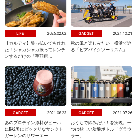
2025.02.02
2021.10.21
LIFE
GADGET
【カルディ】酔っ払いでも作れ
秋の風と楽しみたい！横浜で巡
た！シャカシャカ振ってレンチ
る「ビアバイクツーリズム」
ンするだけの「手羽唐…
2021.08.23
2021.07.26
GADGET
GADGET
あのプロテイン原料がビール
おうちで飲みたい！を実現。一
に⁉︎残暑にピッタリなサンクト
つは欲しい炭酸ボトル「グラウ
ガーレンのサワーエー…
ラー」