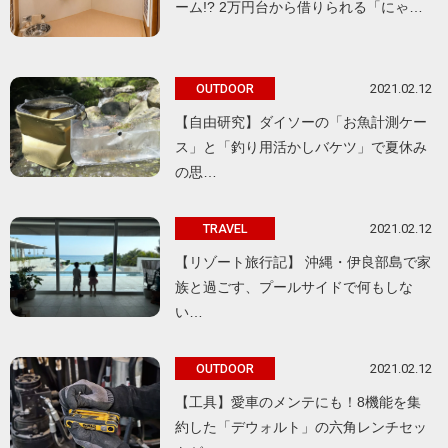
ーム!? 2万円台から借りられる「にゃ…
2021.02.12
OUTDOOR
【自由研究】ダイソーの「お魚計測ケー
ス」と「釣り用活かしバケツ」で夏休み
の思…
2021.02.12
TRAVEL
【リゾート旅行記】 沖縄・伊良部島で家
族と過ごす、プールサイドで何もしな
い…
2021.02.12
OUTDOOR
【工具】愛車のメンテにも！8機能を集
約した「デウォルト」の六角レンチセッ