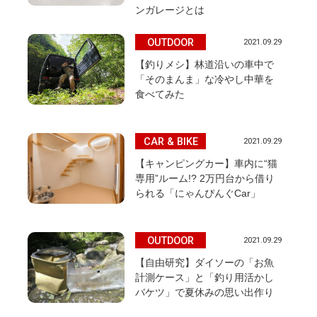
ンガレージとは
OUTDOOR
2021.09.29
【釣りメシ】林道沿いの車中で
「そのまんま」な冷やし中華を
食べてみた
CAR & BIKE
2021.09.29
【キャンピングカー】車内に“猫
専用”ルーム!? 2万円台から借り
られる「にゃんぴんぐCar」
OUTDOOR
2021.09.29
【自由研究】ダイソーの「お魚
計測ケース」と「釣り用活かし
バケツ」で夏休みの思い出作り