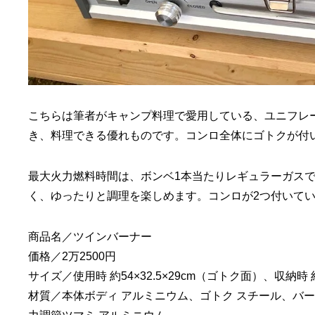
こちらは筆者がキャンプ料理で愛用している、ユニフレ
き、料理できる優れものです。コンロ全体にゴトクが付
最大火力燃料時間は、ボンベ1本当たりレギュラーガスで
く、ゆったりと調理を楽しめます。コンロが2つ付いて
商品名／ツインバーナー
価格／2万2500円
サイズ／使用時 約54×32.5×29cm（ゴトク面）、収納時 約54
材質／本体ボディ アルミニウム、ゴトク スチール、バー