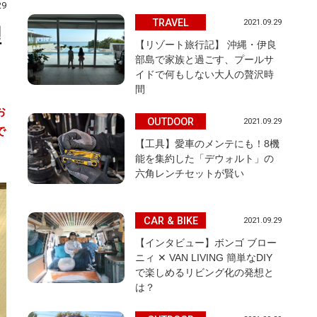
29
TRAVEL
2021.09.29
理
【リゾート旅行記】 沖縄・伊良
部島で家族と過ごす、プールサ
イドで何もしない大人の贅沢時
間
お
OUTDOOR
2021.09.29
で
【工具】愛車のメンテにも！8機
能を集約した「デウォルト」の
六角レンチセットが賢い
CAR & BIKE
2021.09.29
【インタビュー】ボンゴ ブロー
ニィ ✕ VAN LIVING 簡単なDIY
で楽しめるリビング化の発想と
は？