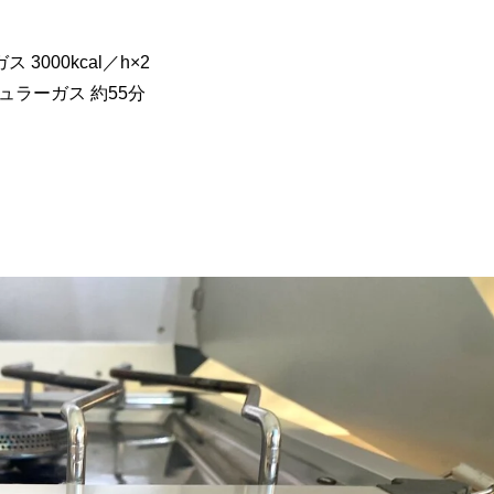
3000kcal／h×2
ュラーガス 約55分