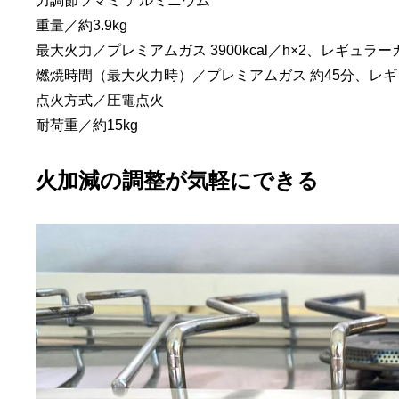
力調節ツマミ アルミニウム
重量／約3.9kg
最大火力／プレミアムガス 3900kcal／h×2、レギュラーガス 
燃焼時間（最大火力時）／プレミアムガス 約45分、レギ
点火方式／圧電点火
耐荷重／約15kg
火加減の調整が気軽にできる