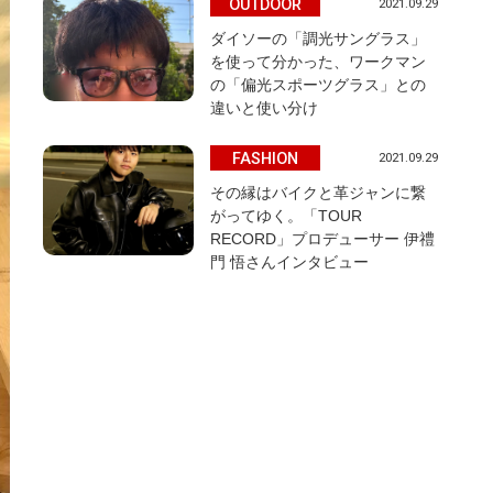
OUTDOOR
2021.09.29
ダイソーの「調光サングラス」
を使って分かった、ワークマン
の「偏光スポーツグラス」との
違いと使い分け
FASHION
2021.09.29
その縁はバイクと革ジャンに繋
がってゆく。「TOUR
RECORD」プロデューサー 伊禮
門 悟さんインタビュー