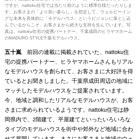
ですが、nattoku住宅では当たり前のように標準仕様だったりしま
す。お客さまの「より良い暮らし」を想定して、ウェルビーイン
グな未来を具体的に「モデルハウス」というビジョンに落とし込
んでいるからこそ、お客さまから絶大な支持を生んでいます。写
真は、nattoku住宅の提携パートナー、千葉成田のヒラヤマホーム
のMADURO STYLE千葉モデルハウス。
五十嵐
前回の連載に掲載されていた、nattoku住
宅の提携パートナー、ヒラヤマホームさんもリアル
なモデルハウスを創られて、お客さまに大好評を得
ているとお聞きしました。千葉県成田周辺の地域に
マッチしたモデルハウスをご提案されています。
今、地域と調和したリアルなモデルハウスが、お客
さまに求められているようです。nattoku住宅は静
岡県内で、2階建て、平屋建てといったいろいろな
タイプのモデルハウスを街中や郊外など地域に合わ
せて展開しています。まさにお客さまと地域のウェ