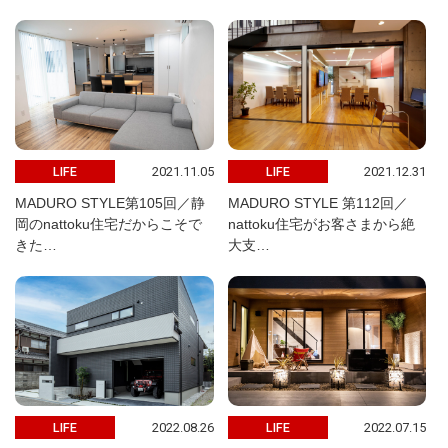
2021.11.05
2021.12.31
LIFE
LIFE
MADURO STYLE第105回／静
MADURO STYLE 第112回／
岡のnattoku住宅だからこそで
nattoku住宅がお客さまから絶
きた…
大支…
2022.08.26
2022.07.15
LIFE
LIFE