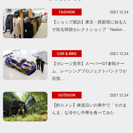
2021.12.24
FASHION
【ショップ探訪】東京・西新宿に知る人
ぞ知る韓国セレクトショップ「Nation…
2021.12.24
CAR & BIKE
【ガレージ見学】スーパーGT参戦チー
ム、レーシングプロジェクトバンドウが
目指…
2021.12.24
OUTDOOR
【釣りメシ】林道沿いの車中で「そのま
んま」な冷やし中華を食べてみた