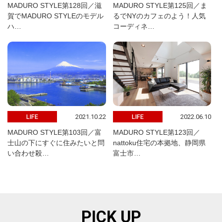
MADURO STYLE第128回／滋
MADURO STYLE第125回／ま
賀でMADURO STYLEのモデル
るでNYのカフェのよう！人気
ハ…
コーディネ…
2021.10.22
2022.06.10
LIFE
LIFE
MADURO STYLE第103回／富
MADURO STYLE第123回／
士山の下にすぐに住みたいと問
nattoku住宅の本拠地、静岡県
い合わせ殺…
富士市…
PICK UP