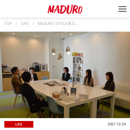
TOP
/
LIFE
/
MADURO STYLE第11…
2021.12.24
LIFE