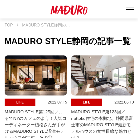
TOP
/
MADURO STYLE静岡の…
MADURO STYLE静岡の記事一覧
2022.07.15
2022.06.10
LIFE
LIFE
MADURO STYLE第125回／ま
MADURO STYLE第123回／
るでNYのカフェのよう！人気コ
nattoku住宅の本拠地、静岡県富
ーディネーター植松さんが手が
士市のMADURO STYLE最新モ
けるMADURO STYLE沼津モデ
デルハウスの女性目線な魅力と
ルハウスが完成！その①
は？