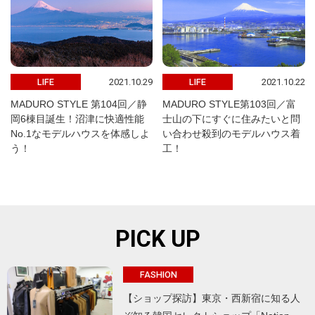
2021.10.29
2021.10.22
LIFE
LIFE
MADURO STYLE 第104回／静
MADURO STYLE第103回／富
岡6棟目誕生！沼津に快適性能
士山の下にすぐに住みたいと問
No.1なモデルハウスを体感しよ
い合わせ殺到のモデルハウス着
う！
工！
PICK UP
FASHION
【ショップ探訪】東京・西新宿に知る人