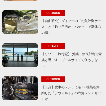
OUTDOOR
【自由研究】ダイソーの「お魚計測ケー
ス」と「釣り用活かしバケツ」で夏休み
の思…
TRAVEL
【リゾート旅行記】 沖縄・伊良部島で家
族と過ごす、プールサイドで何もしな
い…
OUTDOOR
【工具】愛車のメンテにも！8機能を集
約した「デウォルト」の六角レンチセッ
トが…