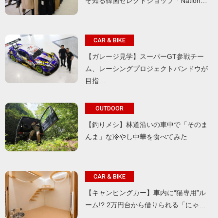
ぞ知る韓国セレクトショップ「Nation…
CAR & BIKE
【ガレージ見学】スーパーGT参戦チー
ム、レーシングプロジェクトバンドウが
目指…
OUTDOOR
【釣りメシ】林道沿いの車中で「そのま
んま」な冷やし中華を食べてみた
CAR & BIKE
【キャンピングカー】車内に“猫専用”ル
ーム!? 2万円台から借りられる「にゃ…