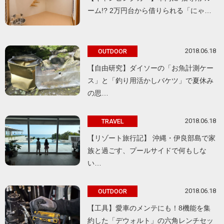
ーム!? 2万円台から借りられる「にゃ…
2018.06.18
OUTDOOR
【自由研究】ダイソーの「お魚計測ケー
ス」と「釣り用活かしバケツ」で夏休み
の思…
2018.06.18
TRAVEL
【リゾート旅行記】 沖縄・伊良部島で家
族と過ごす、プールサイドで何もしな
い…
2018.06.18
OUTDOOR
【工具】愛車のメンテにも！8機能を集
約した「デウォルト」の六角レンチセッ