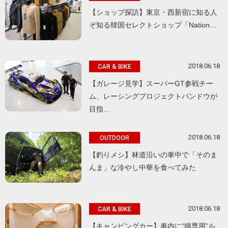
【ショップ探訪】東京・西新宿に知る人
ぞ知る韓国セレクトショップ「Nation…
2018.06.18
CAR & BIKE
【ガレージ見学】スーパーGT参戦チー
ム、レーシングプロジェクトバンドウが
目指…
2018.06.18
OUTDOOR
【釣りメシ】林道沿いの車中で「そのま
んま」な冷やし中華を食べてみた
2018.06.18
CAR & BIKE
【キャンピングカー】車内に“猫専用”ル