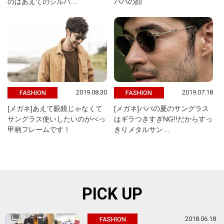
のはあえてのシルバ…
パパの顔
2019.08.30
2019.07.18
FASHION
FASHION
[メガネ]あえて眼鏡じゃなくて
[メガネ]パパの夏のサングラス
サングラス使いしたいのがべっ
はギラつきすぎNG!!だからすっ
甲柄フレームです！
きりメタルサン…
PICK UP
2018.06.18
FASHION