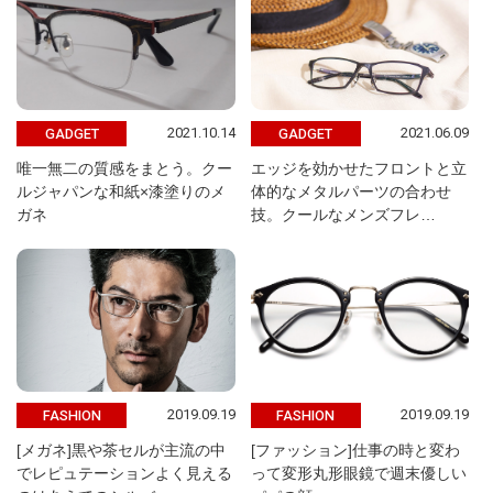
2021.10.14
2021.06.09
GADGET
GADGET
唯一無二の質感をまとう。クー
エッジを効かせたフロントと立
ルジャパンな和紙×漆塗りのメ
体的なメタルパーツの合わせ
ガネ
技。クールなメンズフレ…
2019.09.19
2019.09.19
FASHION
FASHION
[メガネ]黒や茶セルが主流の中
[ファッション]仕事の時と変わ
でレピュテーションよく見える
って変形丸形眼鏡で週末優しい