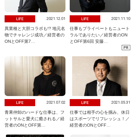
2021.12.01
2021.11.10
LIFE
LIFE
異業種と大胆コラボも!? 地元名
仕事もプライベートもニュート
物でチャレンジ成功／経営者の
ラルでありたい／経営者のON
ONとOFF第7…
とOFF第6回 安藤…
PR
2021.07.02
2021.05.31
LIFE
LIFE
青果仲卸のハードな仕事は、フ
仕事では相手の心を掴み、休日
ットサルと愛犬に癒される／経
はスポーツでリフレッシュ！／
営者のONとOFF第…
経営者のONとOFF…