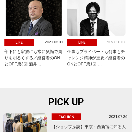
2021.05.31
2021.03.31
LIFE
LIFE
部下にも家族にも常に笑顔で周
仕事もプライベートも何事もチ
りを明るくする／経営者のON
ャレンジ精神が重要／経営者の
とOFF第3回 酒井…
ONとOFF第1回 …
PICK UP
2021.07.26
FASHION
【ショップ探訪】東京・西新宿に知る人