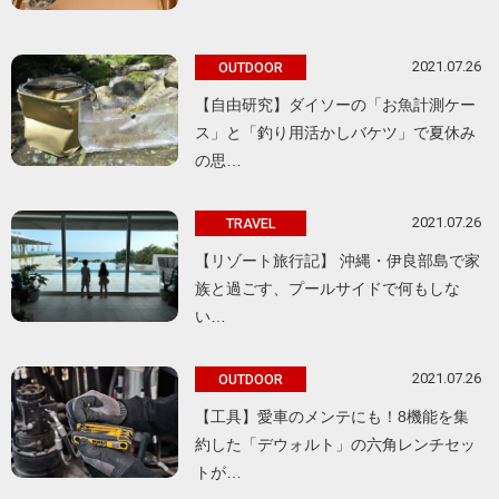
2021.07.26
OUTDOOR
【自由研究】ダイソーの「お魚計測ケー
ス」と「釣り用活かしバケツ」で夏休み
の思…
2021.07.26
TRAVEL
【リゾート旅行記】 沖縄・伊良部島で家
族と過ごす、プールサイドで何もしな
い…
2021.07.26
OUTDOOR
【工具】愛車のメンテにも！8機能を集
約した「デウォルト」の六角レンチセッ
トが…