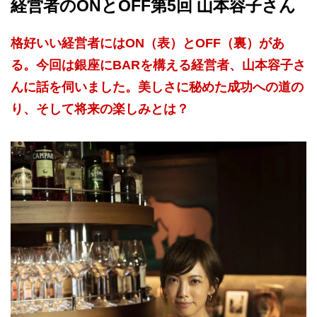
経営者のONとOFF第5回 山本容子さん
格好いい経営者にはON（表）とOFF（裏）があ
る。今回は銀座にBARを構える経営者、山本容子さ
んに話を伺いました。美しさに秘めた成功への道の
り、そして将来の楽しみとは？