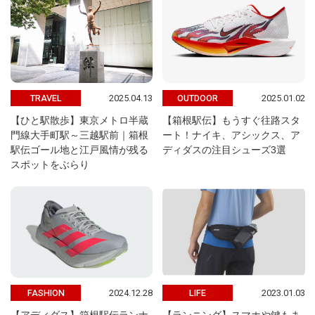
2025.04.13
2025.01.02
TRAVEL
OUTDOOR
【ひと駅散歩】東京メトロ半蔵
【箱根駅伝】もうすぐ往路スタ
門線大手町駅～三越駅前｜箱根
ート！ナイキ、アシックス、ア
駅伝ゴール地と江戸風情が残る
ディダスの注目シューズ3選
スポットをぶらり
2024.12.28
2023.01.03
FASHION
LIFE