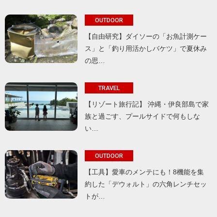
OUTDOOR
【自由研究】ダイソーの「お魚計測ケー
ス」と「釣り用活かしバケツ」で夏休み
の思…
TRAVEL
【リゾート旅行記】 沖縄・伊良部島で家
族と過ごす、プールサイドで何もしな
い…
OUTDOOR
【工具】愛車のメンテにも！8機能を集
約した「デウォルト」の六角レンチセッ
トが…