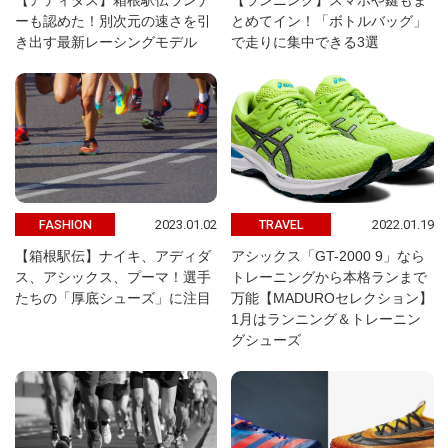
【アディダス】箱根駅伝ランナ
【ランニング】スマホや鍵もま
ーも認めた！別次元の速さを引
とめてイン！「ボトルバッグ」
き出す最新レーシングモデル
で走りに集中できる3選
2023.01.02
2022.01.19
FASHION
TRAVEL
【箱根駅伝】ナイキ、アディダ
アシックス「GT-2000 9」なら
ス、アシックス、プーマ！選手
トレーニングから本格ランまで
たちの「厚底シューズ」に注目
万能【MADUROセレクション】
1月はランニング＆トレーニン
グシューズ