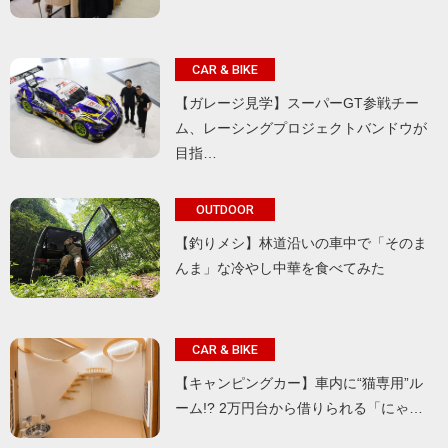
CAR & BIKE
【ガレージ見学】スーパーGT参戦チー
ム、レーシングプロジェクトバンドウが
目指…
OUTDOOR
【釣りメシ】林道沿いの車中で「そのま
んま」な冷やし中華を食べてみた
CAR & BIKE
【キャンピングカー】車内に“猫専用”ル
ーム!? 2万円台から借りられる「にゃ…