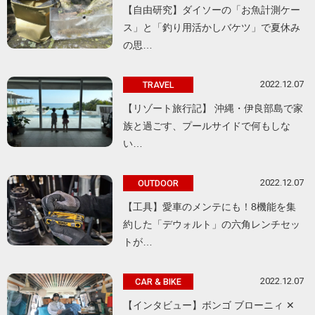
【自由研究】ダイソーの「お魚計測ケー
ス」と「釣り用活かしバケツ」で夏休み
の思…
2022.12.07
TRAVEL
【リゾート旅行記】 沖縄・伊良部島で家
族と過ごす、プールサイドで何もしな
い…
2022.12.07
OUTDOOR
【工具】愛車のメンテにも！8機能を集
約した「デウォルト」の六角レンチセッ
トが…
2022.12.07
CAR & BIKE
【インタビュー】ボンゴ ブローニィ ✕