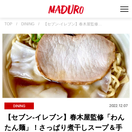
TOP
/
DINING
/
【セブン‐イレブン】春木屋監修…
2022.12.07
DINING
【セブン‐イレブン】春木屋監修「わん
たん麺」！さっぱり煮干しスープ＆手