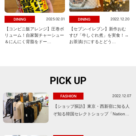
2025.02.01
2022.12.20
DINING
DINING
【コンビニ飯アレンジ】圧巻ボ
【セブン-イレブン】新作おむ
リューム！自家製チャーシュー
すび「牛しぐれ煮」を実食！→
＆にんにく背脂をドー…
お茶漬けにするとどう…
PICK UP
2022.12.07
FASHION
【ショップ探訪】東京・西新宿に知る人
ぞ知る韓国セレクトショップ「Nation…