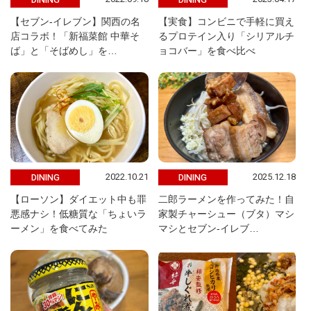
【セブン-イレブン】関西の名
【実食】コンビニで手軽に買え
店コラボ！「新福菜館 中華そ
るプロテイン入り「シリアルチ
ば」と「そばめし」を…
ョコバー」を食べ比べ
2022.10.21
2025.12.18
DINING
DINING
【ローソン】ダイエット中も罪
二郎ラーメンを作ってみた！自
悪感ナシ！低糖質な「ちょいラ
家製チャーシュー（ブタ）マシ
ーメン」を食べてみた
マシとセブン-イレブ…