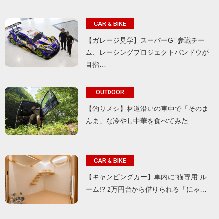
CAR & BIKE
【ガレージ見学】スーパーGT参戦チー
ム、レーシングプロジェクトバンドウが
目指…
OUTDOOR
【釣りメシ】林道沿いの車中で「そのま
んま」な冷やし中華を食べてみた
CAR & BIKE
【キャンピングカー】車内に“猫専用”ル
ーム!? 2万円台から借りられる「にゃ…