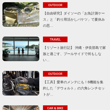
OUTDOOR
【自由研究】ダイソーの「お魚計測ケー
ス」と「釣り用活かしバケツ」で夏休み
の思…
TRAVEL
【リゾート旅行記】 沖縄・伊良部島で家
族と過ごす、プールサイドで何もしな
い…
OUTDOOR
【工具】愛車のメンテにも！8機能を集
約した「デウォルト」の六角レンチセッ
トが…
CAR & BIKE