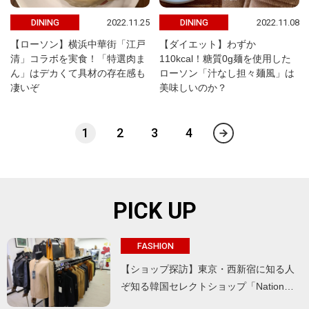
2022.11.25
2022.11.08
DINING
DINING
【ローソン】横浜中華街「江戸
【ダイエット】わずか
清」コラボを実食！「特選肉ま
110kcal！糖質0g麺を使用した
ん」はデカくて具材の存在感も
ローソン「汁なし担々麺風」は
凄いぞ
美味しいのか？
1
2
3
4
PICK UP
FASHION
【ショップ探訪】東京・西新宿に知る人
ぞ知る韓国セレクトショップ「Nation…