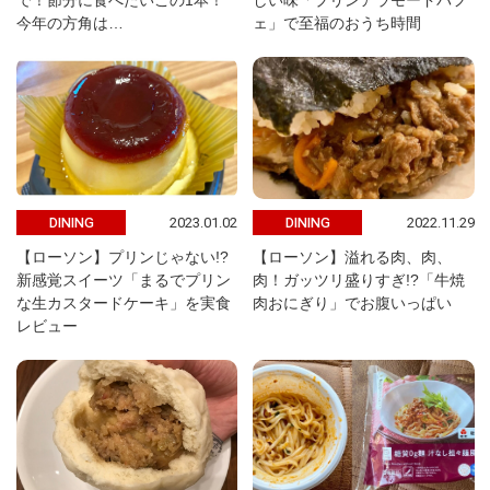
で！節分に食べたいこの1本！
しい味「プリンアラモードパフ
今年の方角は…
ェ」で至福のおうち時間
2023.01.02
2022.11.29
DINING
DINING
【ローソン】プリンじゃない!?
【ローソン】溢れる肉、肉、
新感覚スイーツ「まるでプリン
肉！ガッツリ盛りすぎ!?「牛焼
な生カスタードケーキ」を実食
肉おにぎり」でお腹いっぱい
レビュー