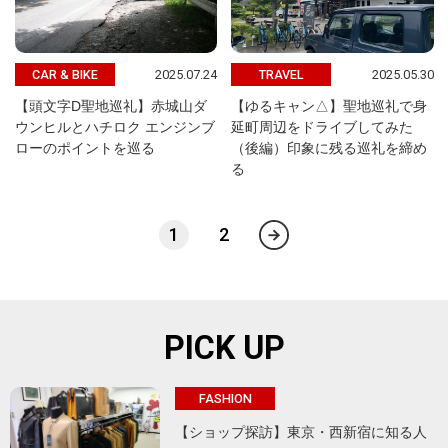
2025.07.24
2025.05.30
CAR & BIKE
TRAVEL
【頭文字D聖地巡礼】赤城山ダ
【ゆるキャン△】聖地巡礼で身
ウンヒルとハチロク エンジンブ
延町周辺をドライブしてみた
ローのポイントを巡る
（後編）印象に残る巡礼を締め
る
1
2
PICK UP
FASHION
【ショップ探訪】東京・西新宿に知る人