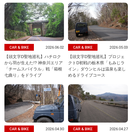
2026.06.02
2026.05.03
CAR & BIKE
CAR & BIKE
【頭文字D聖地巡礼】ハチロク
【頭文字D聖地巡礼】プロジェ
から羽が生えた!? 神奈川エリア
クトD初戦の栃木県「もみじラ
「チームスパイラル」戦「箱根
イン」ダウンヒルは温泉も楽し
七曲り」をドライブ
めるドライブコース
2026.04.30
2026.04.27
CAR & BIKE
CAR & BIKE