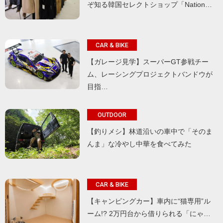
ぞ知る韓国セレクトショップ「Nation…
CAR & BIKE
【ガレージ見学】スーパーGT参戦チー
ム、レーシングプロジェクトバンドウが
目指…
OUTDOOR
【釣りメシ】林道沿いの車中で「そのま
んま」な冷やし中華を食べてみた
CAR & BIKE
【キャンピングカー】車内に“猫専用”ル
ーム!? 2万円台から借りられる「にゃ…