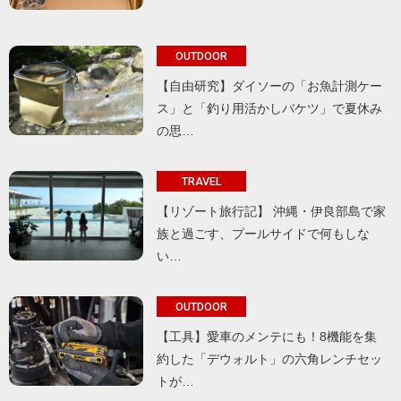
OUTDOOR
【自由研究】ダイソーの「お魚計測ケー
ス」と「釣り用活かしバケツ」で夏休み
の思…
TRAVEL
【リゾート旅行記】 沖縄・伊良部島で家
族と過ごす、プールサイドで何もしな
い…
OUTDOOR
【工具】愛車のメンテにも！8機能を集
約した「デウォルト」の六角レンチセッ
トが…