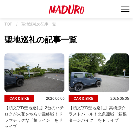
TOP
/
聖地巡礼の記事一覧
聖地巡礼の記事一覧
2026.06.06
2026.06.05
CAR & BIKE
CAR & BIKE
【頭文字D聖地巡礼】2台のハチ
【頭文字D聖地巡礼】高橋涼介
ロクが火花を散らす最終戦！ド
ラストバトル！北条凛戦「箱根
ラマチックな「椿ライン」をド
ターンパイク」をドライブ
ライブ