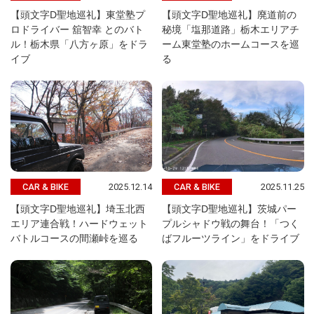
【頭文字D聖地巡礼】東堂塾プ
【頭文字D聖地巡礼】廃道前の
ロドライバー 舘智幸 とのバト
秘境「塩那道路」栃木エリアチ
ル！栃木県「八方ヶ原」をドラ
ーム東堂塾のホームコースを巡
イブ
る
2025.12.14
2025.11.25
CAR & BIKE
CAR & BIKE
【頭文字D聖地巡礼】埼玉北西
【頭文字D聖地巡礼】茨城パー
エリア連合戦！ハードウェット
プルシャドウ戦の舞台！「つく
バトルコースの間瀬峠を巡る
ばフルーツライン」をドライブ